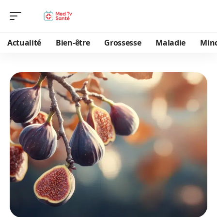
Actualité
Bien-être
Grossesse
Maladie
Min