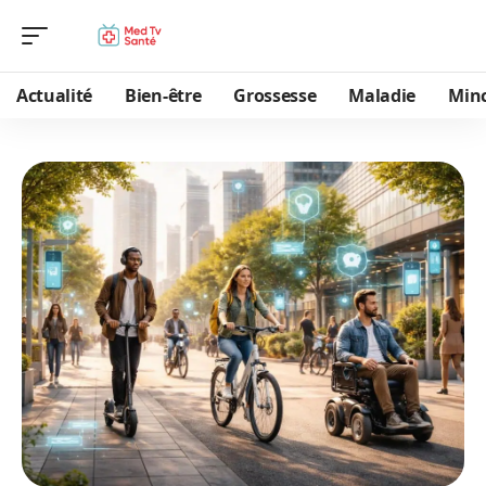
Actualité
Bien-être
Grossesse
Maladie
Min